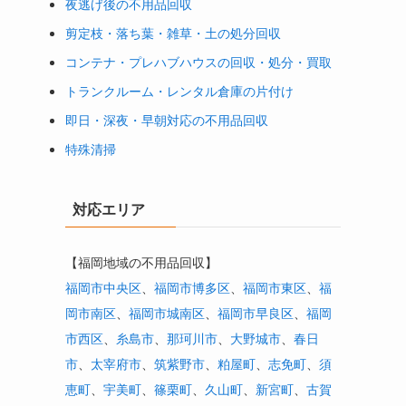
夜逃げ後の不用品回収
剪定枝・落ち葉・雑草・土の処分回収
コンテナ・プレハブハウスの回収・処分・買取
トランクルーム・レンタル倉庫の片付け
即日・深夜・早朝対応の不用品回収
特殊清掃
対応エリア
【福岡地域の不用品回収】
福岡市中央区
、
福岡市博多区
、
福岡市東区
、
福
岡市南区
、
福岡市城南区
、
福岡市早良区
、
福岡
市西区
、
糸島市
、
那珂川市
、
大野城市
、
春日
市
、
太宰府市
、
筑紫野市
、
粕屋町
、
志免町
、
須
恵町
、
宇美町
、
篠栗町
、
久山町
、
新宮町
、
古賀