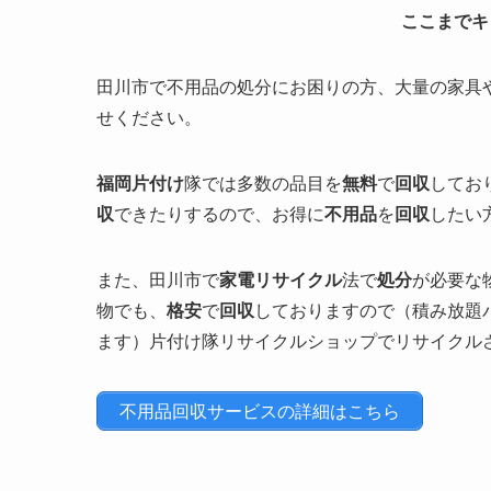
ここまでキ
田川市で不用品の処分にお困りの方、大量の家具
せください。
福岡片付け
隊では多数の品目を
無料
で
回収
してお
収
できたりするので、お得に
不用品
を
回収
したい
また、田川市
で
家電リサイクル
法で
処分
が必要な
物でも、
格安
で
回収
しておりますので（積み放題
ます）片付け隊リサイクルショップでリサイクル
不用品回収サービスの詳細はこちら