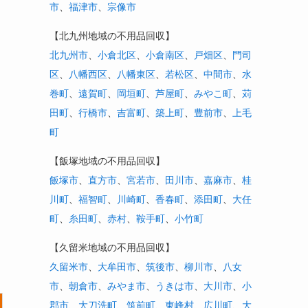
市
、
福津市
、
宗像市
【北九州地域の不用品回収】
北九州市
、
小倉北区
、
小倉南区
、
戸畑区
、
門司
区
、
八幡西区
、
八幡東区
、
若松区
、
中間市
、
水
巻町
、
遠賀町
、
岡垣町
、
芦屋町
、
みやこ町
、
苅
田町
、
行橋市
、
吉富町
、
築上町
、
豊前市
、
上毛
町
【飯塚地域の不用品回収】
飯塚市
、
直方市
、
宮若市
、
田川市
、
嘉麻市
、
桂
川町
、
福智町
、
川崎町
、
香春町
、
添田町
、
大任
町
、
糸田町
、
赤村
、
鞍手町
、
小竹町
【久留米地域の不用品回収】
久留米市
、
大牟田市
、
筑後市
、
柳川市
、
八女
市
、
朝倉市
、
みやま市
、
うきは市
、
大川市
、
小
郡市
、
大刀洗町
、
筑前町
、
東峰村
、
広川町
、
大