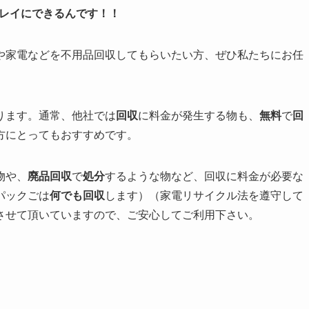
レイにできるんです！！
や家電などを不用品回収してもらいたい方、ぜひ私たちにお任
ります。
通常、他社では
回収
に料金が発生する物も、
無料
で
回
方にとってもおすすめです。
物や、
廃品回収
で
処分
するような物など、回収に料金が必要な
パックごは
何でも回収
します）（家電リサイクル法を遵守して
させて頂いていますので、ご安心してご利用下さい。