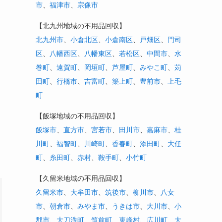
市
、
福津市
、
宗像市
【北九州地域の不用品回収】
北九州市
、
小倉北区
、
小倉南区
、
戸畑区
、
門司
区
、
八幡西区
、
八幡東区
、
若松区
、
中間市
、
水
巻町
、
遠賀町
、
岡垣町
、
芦屋町
、
みやこ町
、
苅
田町
、
行橋市
、
吉富町
、
築上町
、
豊前市
、
上毛
町
【飯塚地域の不用品回収】
飯塚市
、
直方市
、
宮若市
、
田川市
、
嘉麻市
、
桂
川町
、
福智町
、
川崎町
、
香春町
、
添田町
、
大任
町
、
糸田町
、
赤村
、
鞍手町
、
小竹町
【久留米地域の不用品回収】
久留米市
、
大牟田市
、
筑後市
、
柳川市
、
八女
市
、
朝倉市
、
みやま市
、
うきは市
、
大川市
、
小
郡市
、
大刀洗町
、
筑前町
、
東峰村
、
広川町
、
大