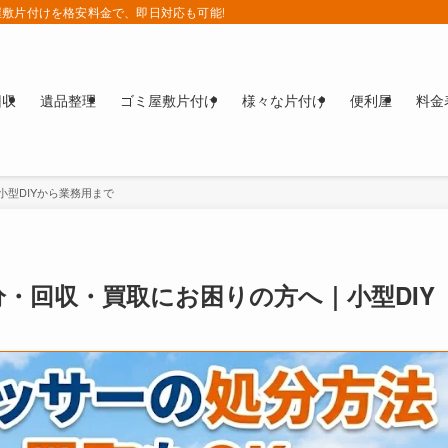
敷片付けを格安料金で、即日対応も可能!!
回収
遺品整理
ゴミ屋敷片付け
様々な片付け
便利屋
料金
型DIYから業務用まで
・回収・買取にお困りの方へ｜小型DIY