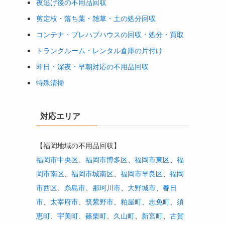
夜逃げ後の不用品回収
剪定枝・落ち葉・雑草・土の処分回収
コンテナ・プレハブハウスの回収・処分・買取
トランクルーム・レンタル倉庫の片付け
即日・深夜・早朝対応の不用品回収
特殊清掃
対応エリア
【福岡地域の不用品回収】
福岡市中央区
、
福岡市博多区
、
福岡市東区
、
福
岡市南区
、
福岡市城南区
、
福岡市早良区
、
福岡
市西区
、
糸島市
、
那珂川市
、
大野城市
、
春日
市
、
太宰府市
、
筑紫野市
、
粕屋町
、
志免町
、
須
恵町
、
宇美町
、
篠栗町
、
久山町
、
新宮町
、
古賀