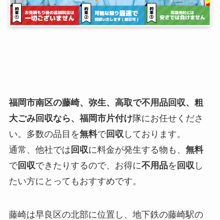
福岡市南区の藤崎、
弥生、高取
で不用品回収、粗
大ごみ回収なら、福岡市片付け
隊にお任せくださ
い。多数の品目を
無料
で
回収
しております。
通常、他社では
回収
に料金が発生する物も、
無料
で
回収
できたりするので、お得に
不用品
を
回収
し
たい方にとってもおすすめです。
藤崎は早良区の
北部
に位置し、地下鉄の藤崎駅の