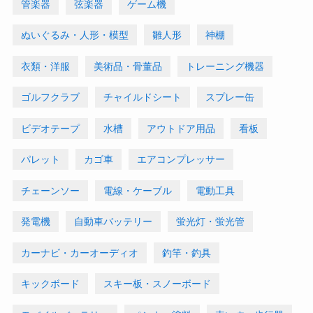
管楽器
弦楽器
ゲーム機
ぬいぐるみ・人形・模型
雛人形
神棚
衣類・洋服
美術品・骨董品
トレーニング機器
ゴルフクラブ
チャイルドシート
スプレー缶
ビデオテープ
水槽
アウトドア用品
看板
パレット
カゴ車
エアコンプレッサー
チェーンソー
電線・ケーブル
電動工具
発電機
自動車バッテリー
蛍光灯・蛍光管
カーナビ・カーオーディオ
釣竿・釣具
キックボード
スキー板・スノーボード