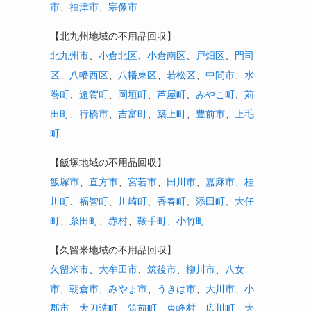
市
、
福津市
、
宗像市
【北九州地域の不用品回収】
北九州市
、
小倉北区
、
小倉南区
、
戸畑区
、
門司
区
、
八幡西区
、
八幡東区
、
若松区
、
中間市
、
水
巻町
、
遠賀町
、
岡垣町
、
芦屋町
、
みやこ町
、
苅
田町
、
行橋市
、
吉富町
、
築上町
、
豊前市
、
上毛
町
【飯塚地域の不用品回収】
飯塚市
、
直方市
、
宮若市
、
田川市
、
嘉麻市
、
桂
川町
、
福智町
、
川崎町
、
香春町
、
添田町
、
大任
町
、
糸田町
、
赤村
、
鞍手町
、
小竹町
【久留米地域の不用品回収】
久留米市
、
大牟田市
、
筑後市
、
柳川市
、
八女
市
、
朝倉市
、
みやま市
、
うきは市
、
大川市
、
小
郡市
、
大刀洗町
、
筑前町
、
東峰村
、
広川町
、
大