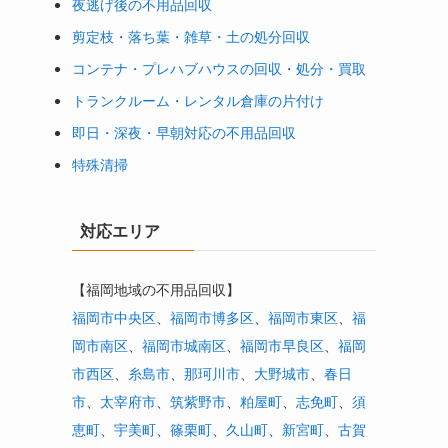
夜逃げ後の不用品回収
剪定枝・落ち葉・雑草・土の処分回収
コンテナ・プレハブハウスの回収・処分・買取
トランクルーム・レンタル倉庫の片付け
即日・深夜・早朝対応の不用品回収
特殊清掃
対応エリア
【福岡地域の不用品回収】
福岡市中央区
、
福岡市博多区
、
福岡市東区
、
福
岡市南区
、
福岡市城南区
、
福岡市早良区
、
福岡
市西区
、
糸島市
、
那珂川市
、
大野城市
、
春日
市
、
太宰府市
、
筑紫野市
、
粕屋町
、
志免町
、
須
恵町
、
宇美町
、
篠栗町
、
久山町
、
新宮町
、
古賀