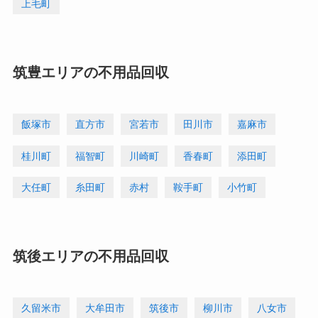
上毛町
筑豊エリアの不用品回収
飯塚市
直方市
宮若市
田川市
嘉麻市
桂川町
福智町
川崎町
香春町
添田町
大任町
糸田町
赤村
鞍手町
小竹町
筑後エリアの不用品回収
久留米市
大牟田市
筑後市
柳川市
八女市