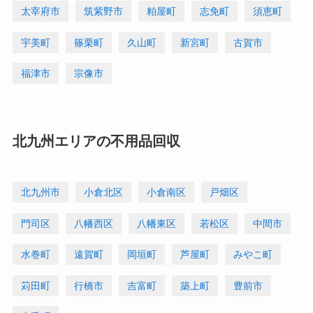
太宰府市
筑紫野市
粕屋町
志免町
須恵町
宇美町
篠栗町
久山町
新宮町
古賀市
福津市
宗像市
北九州エリアの不用品回収
北九州市
小倉北区
小倉南区
戸畑区
門司区
八幡西区
八幡東区
若松区
中間市
水巻町
遠賀町
岡垣町
芦屋町
みやこ町
苅田町
行橋市
吉富町
築上町
豊前市