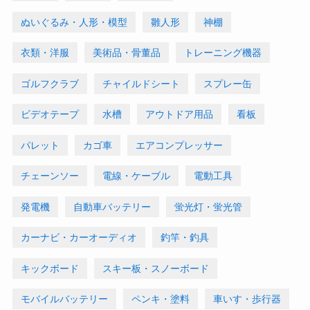
ぬいぐるみ・人形・模型
雛人形
神棚
衣類・洋服
美術品・骨董品
トレーニング機器
ゴルフクラブ
チャイルドシート
スプレー缶
ビデオテープ
水槽
アウトドア用品
看板
パレット
カゴ車
エアコンプレッサー
チェーンソー
電線・ケーブル
電動工具
発電機
自動車バッテリー
蛍光灯・蛍光管
カーナビ・カーオーディオ
釣竿・釣具
キックボード
スキー板・スノーボード
モバイルバッテリー
ペンキ・塗料
車いす・歩行器