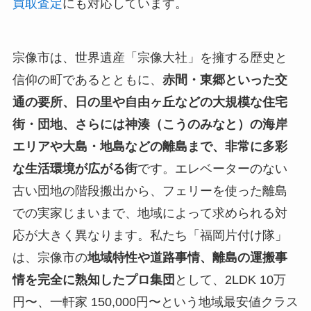
買取査定
にも対応しています。
宗像市は、世界遺産「宗像大社」を擁する歴史と
信仰の町であるとともに、
赤間・東郷といった交
通の要所、日の里や自由ヶ丘などの大規模な住宅
街・団地、さらには神湊（こうのみなと）の海岸
エリアや大島・地島などの離島まで、非常に多彩
な生活環境が広がる街
です。エレベーターのない
古い団地の階段搬出から、フェリーを使った離島
での実家じまいまで、地域によって求められる対
応が大きく異なります。私たち「福岡片付け隊」
は、宗像市の
地域特性や道路事情、離島の運搬事
情を完全に熟知したプロ集団
として、2LDK 10万
円〜、一軒家 150,000円〜という地域最安値クラス