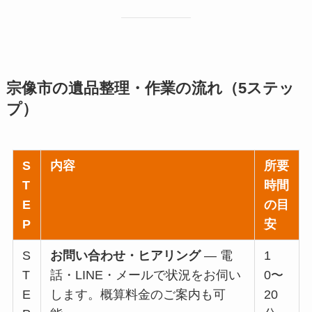
宗像市の遺品整理・作業の流れ（5ステッ
プ）
S
内容
所要
T
時間
E
の目
P
安
S
お問い合わせ・ヒアリング
— 電
1
T
話・LINE・メールで状況をお伺い
0〜
E
します。概算料金のご案内も可
20