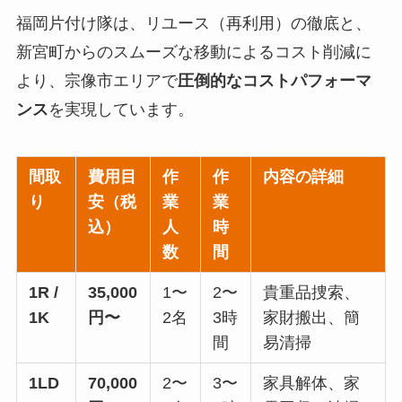
福岡片付け隊は、リユース（再利用）の徹底と、
新宮町からのスムーズな移動によるコスト削減に
より、宗像市エリアで
圧倒的なコストパフォーマ
ンス
を実現しています。
間取
費用目
作
作
内容の詳細
り
安（税
業
業
込）
人
時
数
間
1R /
35,000
1〜
2〜
貴重品捜索、
1K
円〜
2名
3時
家財搬出、簡
間
易清掃
1LD
70,000
2〜
3〜
家具解体、家