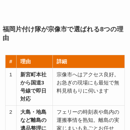
福岡片付け隊が宗像市で選ばれる8つの理
由
#
理由
詳細
1
新宮町本社
宗像市へはアクセス良好。
から国道3
お急ぎの現場にも最短で無
号線で即日
料見積もりに伺います
対応
2
大島・地島
フェリーの時刻表や島内の
など離島の
運搬事情を熟知。離島の実
遺品整理に
家じまいも丸ごとお任せ