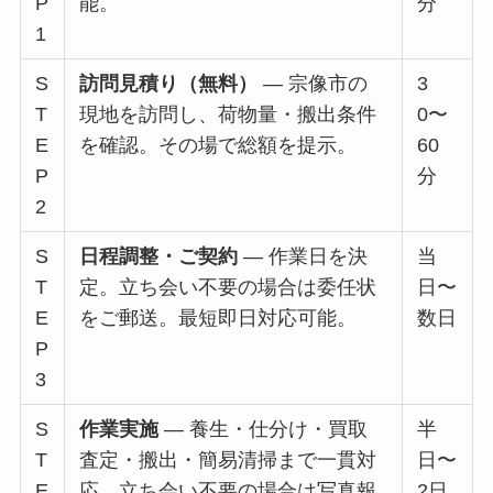
P
能。
分
1
S
訪問見積り（無料）
— 宗像市の
3
T
現地を訪問し、荷物量・搬出条件
0〜
E
を確認。その場で総額を提示。
60
P
分
2
S
日程調整・ご契約
— 作業日を決
当
T
定。立ち会い不要の場合は委任状
日〜
E
をご郵送。最短即日対応可能。
数日
P
3
S
作業実施
— 養生・仕分け・買取
半
T
査定・搬出・簡易清掃まで一貫対
日〜
E
応。立ち会い不要の場合は写真報
2日