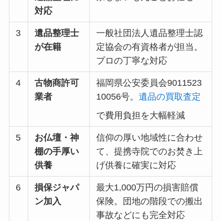
対応
3
遺品整理士
一般社団法人遺品整理士認
が在籍
定協会の有資格者が担当。
プロの丁寧な対応
4
古物商許可
福岡県公安委員会9011523
業者
10056号。
遺品の買取査定
で費用負担を大幅軽減
5
お仏壇・神
信仰の厚い地域性に合わせ
棚の手厚い
て、提携寺院でのお焚き上
供養
げ供養に確実に対応
6
損保ジャパ
最大1,000万円の損害賠償
ン加入
保険。団地の階段での搬出
事故などにも完全対応