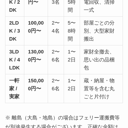
K / 2
円〜
3名
5時
電回収、清掃
DK
間
一式
2LD
100,00
2〜
5〜
部屋ごとの分
K / 3
0円〜
4名
8時
別、大型家財
DK
間
搬出
3LD
130,00
2〜
1〜
家財全撤去、
K / 4
0円〜
6名
2日
思い出の品梱
LDK
包
一軒
150,00
2〜
1〜
蔵・納屋・物
家 /
0円〜
6名
2日
置等を含む丸
実家
ごと片付け
※ 離島（大島・地島）の場合はフェリー運搬費等
が別途発生する場合がございます。正確な金額は