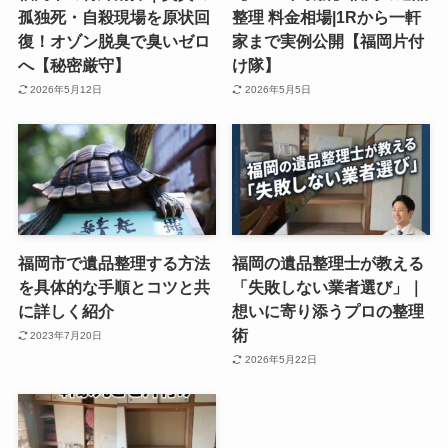
孤独死・自殺現場を原状回
整理 料金相場|1Rから一軒
復！オゾン脱臭で臭いゼロ
家まで実例公開【福岡片付
へ【秘密厳守】
け隊】
2026年5月12日
2026年5月5日
福岡市で遺品整理する方法
福岡の遺品整理士が教える
を具体的な手順とコツと共
「失敗しない業者選び」｜
に詳しく紹介
想いに寄り添うプロの整理
術
2023年7月20日
2026年5月22日