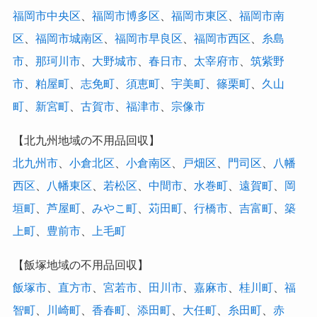
福岡市中央区
、
福岡市博多区
、
福岡市東区
、
福岡市南
区
、
福岡市城南区
、
福岡市早良区
、
福岡市西区
、
糸島
市
、
那珂川市
、
大野城市
、
春日市
、
太宰府市
、
筑紫野
市
、
粕屋町
、
志免町
、
須恵町
、
宇美町
、
篠栗町
、
久山
町
、
新宮町
、
古賀市
、
福津市
、
宗像市
【北九州地域の不用品回収】
北九州市
、
小倉北区
、
小倉南区
、
戸畑区
、
門司区
、
八幡
西区
、
八幡東区
、
若松区
、
中間市
、
水巻町
、
遠賀町
、
岡
垣町
、
芦屋町
、
みやこ町
、
苅田町
、
行橋市
、
吉富町
、
築
上町
、
豊前市
、
上毛町
【飯塚地域の不用品回収】
飯塚市
、
直方市
、
宮若市
、
田川市
、
嘉麻市
、
桂川町
、
福
智町
、
川崎町
、
香春町
、
添田町
、
大任町
、
糸田町
、
赤