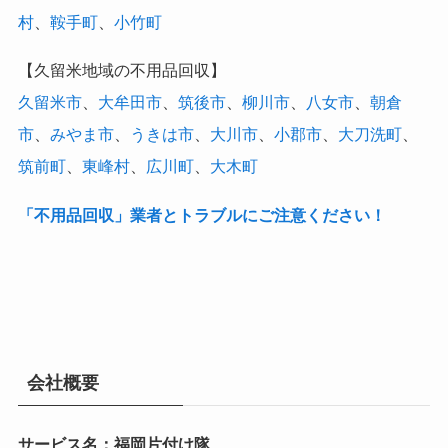
村
、
鞍手町
、
小竹町
【久留米地域の不用品回収】
久留米市
、
大牟田市
、
筑後市
、
柳川市
、
八女市
、
朝倉
市
、
みやま市
、
うきは市
、
大川市
、
小郡市
、
大刀洗町
、
筑前町
、
東峰村
、
広川町
、
大木町
「不用品回収」業者とトラブルにご注意ください！
会社概要
サービス名：福岡片付け隊