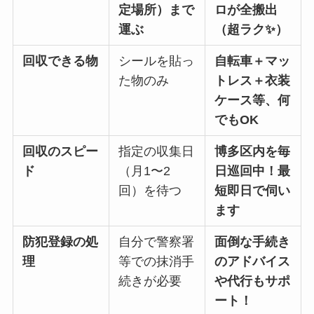
定場所）まで
ロが全搬出
運ぶ
（超ラク✨）
回収できる物
シールを貼っ
自転車＋マッ
た物のみ
トレス＋衣装
ケース等、何
でもOK
回収のスピー
指定の収集日
博多区内を毎
ド
（月1〜2
日巡回中！最
回）を待つ
短即日で伺い
ます
防犯登録の処
自分で警察署
面倒な手続き
理
等での抹消手
のアドバイス
続きが必要
や代行もサポ
ート！