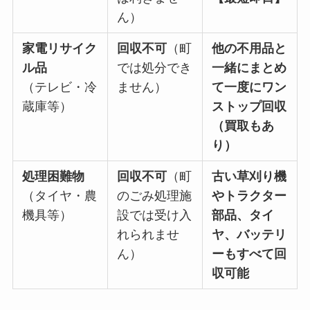
ん）
家電リサイク
回収不可
（町
他の不用品と
ル品
では処分でき
一緒にまとめ
（テレビ・冷
ません）
て一度にワン
蔵庫等）
ストップ回収
（買取もあ
り）
処理困難物
回収不可
（町
古い草刈り機
（タイヤ・農
のごみ処理施
やトラクター
機具等）
設では受け入
部品、タイ
れられませ
ヤ、バッテリ
ん）
ーもすべて回
収可能