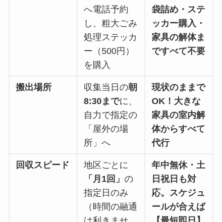
へ電話予約
袋詰め・ステ
し、粗大ごみ
ッカー購入・
処理ステッカ
家具の解体ま
ー（500円）
ですべて不要
を購入
搬出場所
収集当日の
朝
現状のままで
8:30まで
に、
OK！大きな
自力で指定の
家具の室内解
「屋外の場
体からすべて
所」へ
代行
回収スピード
地区ごとに
年中無休・土
「月1回」
の
日祝日も対
指定日のみ
応。スケジュ
（時間の融通
ールが合えば
は利きませ
【最短即日】