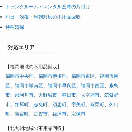
トランクルーム・レンタル倉庫の片付け
即日・深夜・早朝対応の不用品回収
特殊清掃
対応エリア
【福岡地域の不用品回収】
福岡市中央区
、
福岡市博多区
、
福岡市東区
、
福岡市南
区
、
福岡市城南区
、
福岡市早良区
、
福岡市西区
、
糸島
市
、
那珂川市
、
大野城市
、
春日市
、
太宰府市
、
筑紫野
市
、
粕屋町
、
志免町
、
須恵町
、
宇美町
、
篠栗町
、
久山
町
、
新宮町
、
古賀市
、
福津市
、
宗像市
【北九州地域の不用品回収】