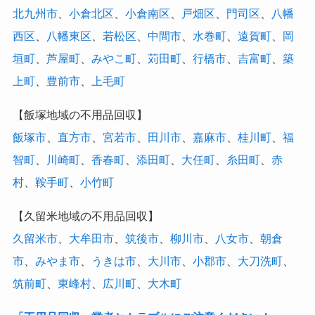
北九州市
、
小倉北区
、
小倉南区
、
戸畑区
、
門司区
、
八幡
西区
、
八幡東区
、
若松区
、
中間市
、
水巻町
、
遠賀町
、
岡
垣町
、
芦屋町
、
みやこ町
、
苅田町
、
行橋市
、
吉富町
、
築
上町
、
豊前市
、
上毛町
【飯塚地域の不用品回収】
飯塚市
、
直方市
、
宮若市
、
田川市
、
嘉麻市
、
桂川町
、
福
智町
、
川崎町
、
香春町
、
添田町
、
大任町
、
糸田町
、
赤
村
、
鞍手町
、
小竹町
【久留米地域の不用品回収】
久留米市
、
大牟田市
、
筑後市
、
柳川市
、
八女市
、
朝倉
市
、
みやま市
、
うきは市
、
大川市
、
小郡市
、
大刀洗町
、
筑前町
、
東峰村
、
広川町
、
大木町