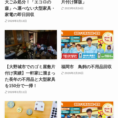
大ごみ処分！「エコロの
片付け隊版」
森」へ運べない大型家具・
2023年6月24日
家電の即日回収
2026年3月13日
【大野城市でのゴミ屋敷片
福岡市 鳥飼の不用品回収
付け実績】一軒家に溜まっ
2026年2月26日
た長年の不用品と大型家具
を150分で一掃！
2026年3月11日