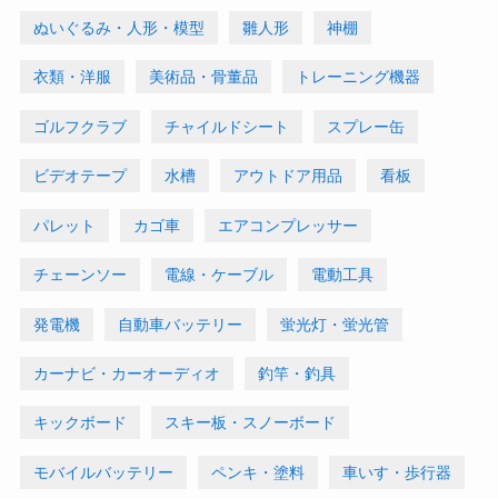
ぬいぐるみ・人形・模型
雛人形
神棚
衣類・洋服
美術品・骨董品
トレーニング機器
ゴルフクラブ
チャイルドシート
スプレー缶
ビデオテープ
水槽
アウトドア用品
看板
パレット
カゴ車
エアコンプレッサー
チェーンソー
電線・ケーブル
電動工具
発電機
自動車バッテリー
蛍光灯・蛍光管
カーナビ・カーオーディオ
釣竿・釣具
キックボード
スキー板・スノーボード
モバイルバッテリー
ペンキ・塗料
車いす・歩行器