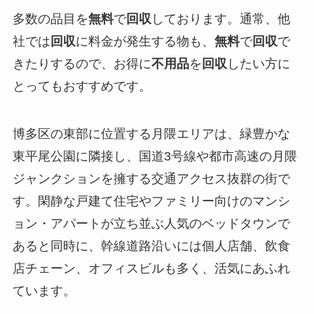
多数の品目を
無料
で
回収
しております。
通常、他
社では
回収
に料金が発生する物も、
無料
で
回収
で
きたりするので、お得に
不用品
を
回収
したい方に
とってもおすすめです。
博多区の東部に位置する月隈エリアは、緑豊かな
東平尾公園に隣接し、国道3号線や都市高速の月隈
ジャンクションを擁する交通アクセス抜群の街で
す。閑静な戸建て住宅やファミリー向けのマンシ
ョン・アパートが立ち並ぶ人気のベッドタウンで
あると同時に、幹線道路沿いには個人店舗、飲食
店チェーン、オフィスビルも多く、活気にあふれ
ています。