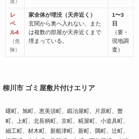
度）
レ
家全体が埋没（天井近く）
1〜3
ベ
玄関から奥へ入れない、また
日
ル4
は複数の部屋が天井近くまで
（要・
埋まっている。
現地調
（危
査）
険）
柳川市 ゴミ屋敷片付けエリア
曙町、旭町、恵美須町、鍛冶屋町、片原町、蟹
町、上町、北長柄町、京町、糀屋町、小道具町、
細工町、材木町、新船津町、新町、隅町、辻町、