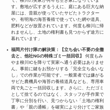
て、柳川の実家が何年も空き家になっていま
す。敷地が広すぎるうえに、庭にある巨大な納
屋には、昔親が使っていたサビたトラクター
や、有明海の海苔養殖で使っていた網や道具、
肥料などが放置されています。何度も柳川に帰
れませんし、土地の権利書も見つからず途方に
暮れています」
福岡片付け隊の解決策：【立ち会い不要の全撤
去と、他社NGの特殊ゴミ一括回収】
何度もみ
やま柳川ICを降りて実家へ通う必要はありませ
ん。事前に鍵をお預かりする「完全立ち会いな
し」での作業が可能です。一般業者では嫌がる
サビた農機具や海苔の養殖道具なども、専用車
両で丸ごと一括回収します。さらに、ただゴミ
として捨てるのではなく、スタッフが手作業で
丁寧に分別を行い、見つからない「土地の権利
書」や「親の通帳」を確実により分けてご家族