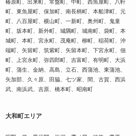
椿原町、出来町、常盤町、中町、西魚屋町、八軒
町、東魚屋町、保加町、南長柄町、本船津町、元
町、八百屋町、横山町、一新町、奥州町、鬼童
町、坂本町、新外町、城隅町、城南町、袋町、本
城町、本町、宮永町、茂庵町、柳町、稲荷町、沖
端町、矢留町、筑紫町、矢留本町、下宮永町、佃
町、上宮永町、弥四郎町、吉富町、有明町、大浜
町、蒲生、金納、高島、立石、西蒲池、東蒲池、
矢加部、久々原、田脇、七ツ家、間、古賀、西浜
武、南浜武、吉原、橋本町、昭南町
大和町エリア