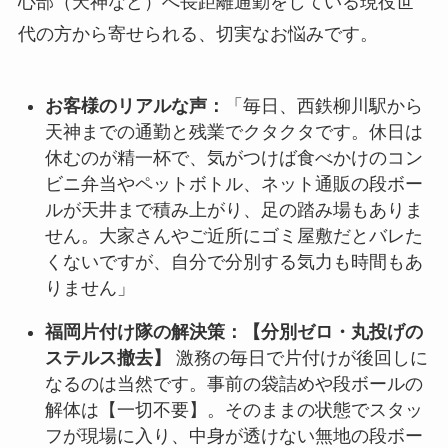
心部（天神など）へ長距離通勤をしている現役世
代の方から寄せられる、切実なお悩みです。
お客様のリアルな声：
「毎日、西鉄柳川駅から
天神までの通勤と残業でクタクタです。休日は
休むのが精一杯で、気がつけば食べかけのコン
ビニ弁当やペットボトル、ネット通販の段ボー
ルが天井まで積み上がり、足の踏み場もありま
せん。大家さんやご近所にゴミ屋敷だとバレた
くないですが、自分で分別する気力も時間もあ
りません」
福岡片付け隊の解決策：【分別ゼロ・丸投げの
ステルス撤去】
激務の毎日で片付けが後回しに
なるのは当然です。事前の袋詰めや段ボールの
解体は【一切不要】。そのままの状態でスタッ
フが現場に入り、中身が透けない無地の段ボー