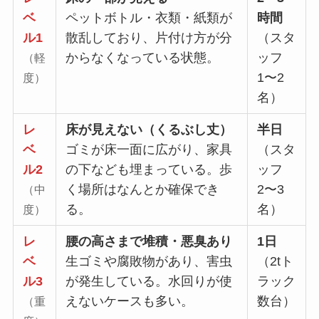
ベ
ペットボトル・衣類・紙類が
時間
ル1
散乱しており、片付け方が分
（スタ
からなくなっている状態。
ッフ
（軽
1〜2
度）
名）
レ
床が見えない（くるぶし丈）
半日
ベ
ゴミが床一面に広がり、家具
（スタ
ル2
の下なども埋まっている。歩
ッフ
く場所はなんとか確保でき
2〜3
（中
る。
名）
度）
レ
腰の高さまで堆積・悪臭あり
1日
ベ
生ゴミや腐敗物があり、害虫
（2tト
ル3
が発生している。水回りが使
ラック
えないケースも多い。
数台）
（重