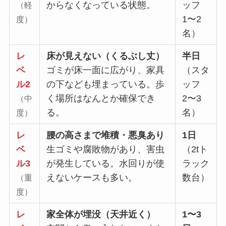
からなくなっている状態。
ッフ
（軽
1〜2
度）
名）
レ
床が見えない（くるぶし丈）
半日
ベ
ゴミが床一面に広がり、家具
（スタ
ル2
の下なども埋まっている。歩
ッフ
く場所はなんとか確保でき
2〜3
（中
る。
名）
度）
レ
腰の高さまで堆積・悪臭あり
1日
ベ
生ゴミや腐敗物があり、害虫
（2tト
ル3
が発生している。水回りが使
ラック
えないケースも多い。
数台）
（重
度）
レ
家全体が埋没（天井近く）
1〜3