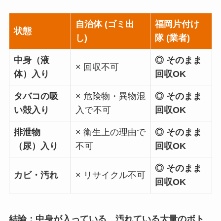
自治体 (ゴミ出
福岡片付け
状態
し)
隊 (業者)
中身（液
◎ そのまま
× 回収不可
体）入り
回収OK
タバコの吸
× 危険物・異物混
◎ そのまま
い殻入り
入で不可
回収OK
排泄物
× 衛生上の理由で
◎ そのまま
（尿）入り
不可
回収OK
◎ そのまま
カビ・汚れ
× リサイクル不可
回収OK
結論：中身が入っている、汚れている大量のボト