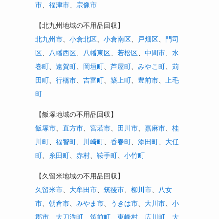
市
、
福津市
、
宗像市
【北九州地域の不用品回収】
北九州市
、
小倉北区
、
小倉南区
、
戸畑区
、
門司
区
、
八幡西区
、
八幡東区
、
若松区
、
中間市
、
水
巻町
、
遠賀町
、
岡垣町
、
芦屋町
、
みやこ町
、
苅
田町
、
行橋市
、
吉富町
、
築上町
、
豊前市
、
上毛
町
【飯塚地域の不用品回収】
飯塚市
、
直方市
、
宮若市
、
田川市
、
嘉麻市
、
桂
川町
、
福智町
、
川崎町
、
香春町
、
添田町
、
大任
町
、
糸田町
、
赤村
、
鞍手町
、
小竹町
【久留米地域の不用品回収】
久留米市
、
大牟田市
、
筑後市
、
柳川市
、
八女
市
、
朝倉市
、
みやま市
、
うきは市
、
大川市
、
小
郡市
、
大刀洗町
、
筑前町
、
東峰村
、
広川町
、
大