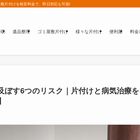
敷片付けを格安料金で、即日対応も可能!!
回収
遺品整理
ゴミ屋敷片付け
様々な片付け
便利屋
料金
及ぼす6つのリスク｜片付けと病気治療を
】