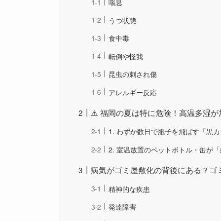
喘息
うつ状態
食中毒
転倒や怪我
昆虫の刺され傷
アレルギー反応
⚠️ 福岡の夏は特に危険！高温多湿
1. わずか数日で胞子を飛ばす「黒
2. 室温放置のペットボトル・缶が
病気がゴミ屋敷化の背後にある？ゴ
精神的な疾患
発達障害