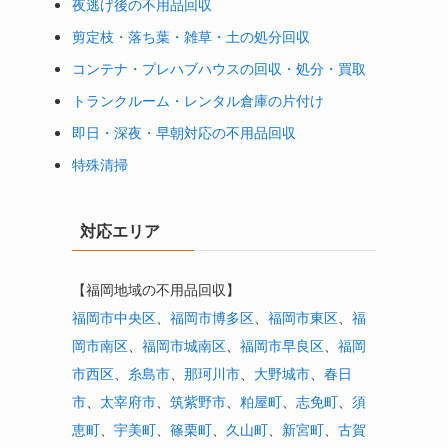
夜逃げ後の不用品回収
剪定枝・落ち葉・雑草・土の処分回収
コンテナ・プレハブハウスの回収・処分・買取
トランクルーム・レンタル倉庫の片付け
即日・深夜・早朝対応の不用品回収
特殊清掃
対応エリア
【福岡地域の不用品回収】
福岡市中央区
、
福岡市博多区
、
福岡市東区
、
福
岡市南区
、
福岡市城南区
、
福岡市早良区
、
福岡
市西区
、
糸島市
、
那珂川市
、
大野城市
、
春日
市
、
太宰府市
、
筑紫野市
、
粕屋町
、
志免町
、
須
恵町
、
宇美町
、
篠栗町
、
久山町
、
新宮町
、
古賀