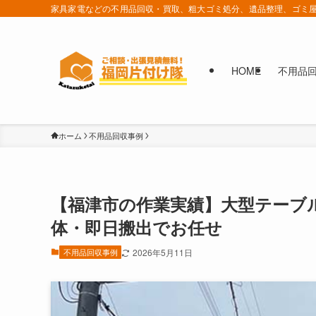
家具家電などの不用品回収・買取、粗大ゴミ処分、遺品整理、ゴミ屋
HOME
不用品
ホーム
不用品回収事例
【福津市の作業実績】大型テーブ
体・即日搬出でお任せ
不用品回収事例
2026年5月11日