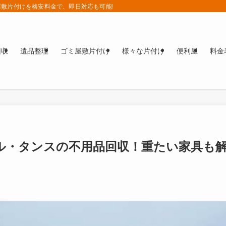
敷片付けを格安料金で、即日対応も可能!!
回収
遺品整理
ゴミ屋敷片付け
様々な片付け
便利屋
料金
ル・タンスの不用品回収！重たい家具も