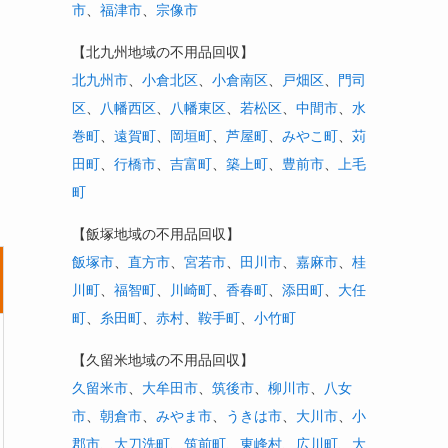
市
、
福津市
、
宗像市
【北九州地域の不用品回収】
北九州市
、
小倉北区
、
小倉南区
、
戸畑区
、
門司
区
、
八幡西区
、
八幡東区
、
若松区
、
中間市
、
水
巻町
、
遠賀町
、
岡垣町
、
芦屋町
、
みやこ町
、
苅
田町
、
行橋市
、
吉富町
、
築上町
、
豊前市
、
上毛
町
【飯塚地域の不用品回収】
飯塚市
、
直方市
、
宮若市
、
田川市
、
嘉麻市
、
桂
川町
、
福智町
、
川崎町
、
香春町
、
添田町
、
大任
町
、
糸田町
、
赤村
、
鞍手町
、
小竹町
【久留米地域の不用品回収】
久留米市
、
大牟田市
、
筑後市
、
柳川市
、
八女
市
、
朝倉市
、
みやま市
、
うきは市
、
大川市
、
小
郡市
、
大刀洗町
、
筑前町
、
東峰村
、
広川町
、
大