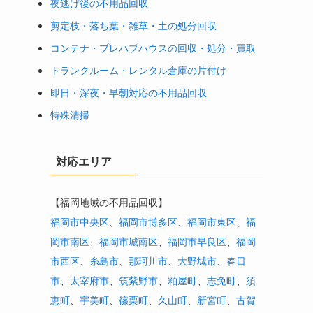
夜逃げ後の不用品回収
剪定枝・落ち葉・雑草・土の処分回収
コンテナ・プレハブハウスの回収・処分・買取
トランクルーム・レンタル倉庫の片付け
も
即日・深夜・早朝対応の不用品回収
特殊清掃
対応エリア
【福岡地域の不用品回収】
福岡市中央区
、
福岡市博多区
、
福岡市東区
、
福
岡市南区
、
福岡市城南区
、
福岡市早良区
、
福岡
市西区
、
糸島市
、
那珂川市
、
大野城市
、
春日
ま
市
、
太宰府市
、
筑紫野市
、
粕屋町
、
志免町
、
須
恵町
、
宇美町
、
篠栗町
、
久山町
、
新宮町
、
古賀