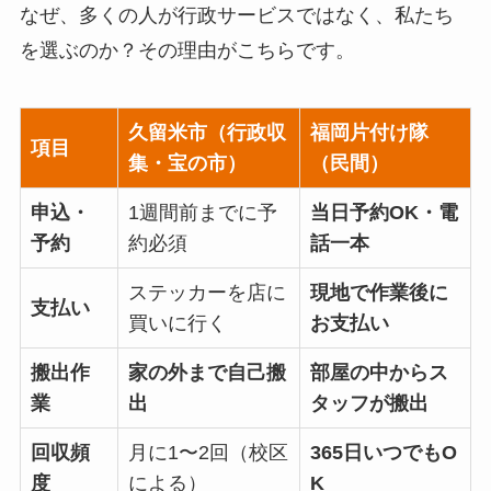
なぜ、多くの人が行政サービスではなく、私たち
を選ぶのか？その理由がこちらです。
久留米市（行政収
福岡片付け隊
項目
集・宝の市）
（民間）
申込・
1週間前までに予
当日予約OK・電
予約
約必須
話一本
ステッカーを店に
現地で作業後に
支払い
買いに行く
お支払い
搬出作
家の外まで自己搬
部屋の中からス
業
出
タッフが搬出
回収頻
月に1〜2回（校区
365日いつでもO
度
による）
K