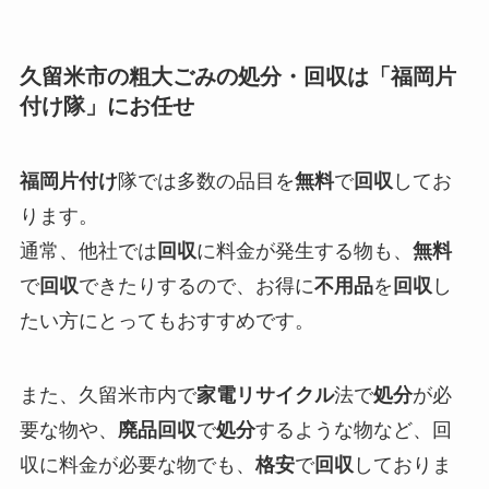
久留米市の粗大ごみの処分・回収は「福岡片
付け隊」にお任せ
福岡片付け
隊では多数の品目を
無料
で
回収
してお
ります。
通常、他社では
回収
に料金が発生する物も、
無料
で
回収
できたりするので、お得に
不用品
を
回収
し
たい方にとってもおすすめです。
また、久留米市
内で
家電リサイクル
法で
処分
が必
要な物や、
廃品回収
で
処分
するような物など、回
収に料金が必要な物でも、
格安
で
回収
しておりま