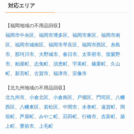
対応エリア
【福岡地域の不用品回収】
福岡市中央区
、
福岡市博多区
、
福岡市東区
、
福岡市南
区
、
福岡市城南区
、
福岡市早良区
、
福岡市西区
、
糸島
市
、
那珂川市
、
大野城市
、
春日市
、
太宰府市
、
筑紫野
市
、
粕屋町
、
志免町
、
須恵町
、
宇美町
、
篠栗町
、
久山
町
、
新宮町
、
古賀市
、
福津市
、
宗像市
【北九州地域の不用品回収】
北九州市
、
小倉北区
、
小倉南区
、
戸畑区
、
門司区
、
八幡
西区
、
八幡東区
、
若松区
、
中間市
、
水巻町
、
遠賀町
、
岡
垣町
、
芦屋町
、
みやこ町
、
苅田町
、
行橋市
、
吉富町
、
築
上町
、
豊前市
、
上毛町