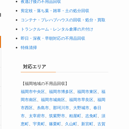
夜逃げ後の不用品回収
剪定枝・落ち葉・雑草・土の処分回収
由
コンテナ・プレハブハウスの回収・処分・買取
トランクルーム・レンタル倉庫の片付け
即日・深夜・早朝対応の不用品回収
特殊清掃
対応エリア
【福岡地域の不用品回収】
福岡市中央区
、
福岡市博多区
、
福岡市東区
、
福
岡市南区
、
福岡市城南区
、
福岡市早良区
、
福岡
市西区
、
糸島市
、
那珂川市
、
大野城市
、
春日
市
、
太宰府市
、
筑紫野市
、
粕屋町
、
志免町
、
須
恵町
、
宇美町
、
篠栗町
、
久山町
、
新宮町
、
古賀