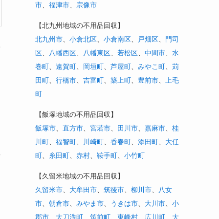
市
、
福津市
、
宗像市
【北九州地域の不用品回収】
北九州市
、
小倉北区
、
小倉南区
、
戸畑区
、
門司
前
区
、
八幡西区
、
八幡東区
、
若松区
、
中間市
、
水
巻町
、
遠賀町
、
岡垣町
、
芦屋町
、
みやこ町
、
苅
田町
、
行橋市
、
吉富町
、
築上町
、
豊前市
、
上毛
町
【飯塚地域の不用品回収】
飯塚市
、
直方市
、
宮若市
、
田川市
、
嘉麻市
、
桂
川町
、
福智町
、
川崎町
、
香春町
、
添田町
、
大任
場
町
、
糸田町
、
赤村
、
鞍手町
、
小竹町
【久留米地域の不用品回収】
久留米市
、
大牟田市
、
筑後市
、
柳川市
、
八女
市
、
朝倉市
、
みやま市
、
うきは市
、
大川市
、
小
郡市
、
大刀洗町
、
筑前町
、
東峰村
、
広川町
、
大