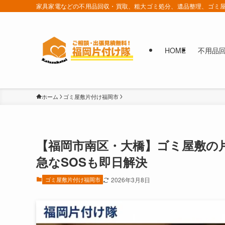
家具家電などの不用品回収・買取、粗大ゴミ処分、遺品整理、ゴミ屋
HOME
不用品
ホーム
ゴミ屋敷片付け福岡市
【福岡市南区・大橋】ゴミ屋敷の
急なSOSも即日解決
ゴミ屋敷片付け福岡市
2026年3月8日