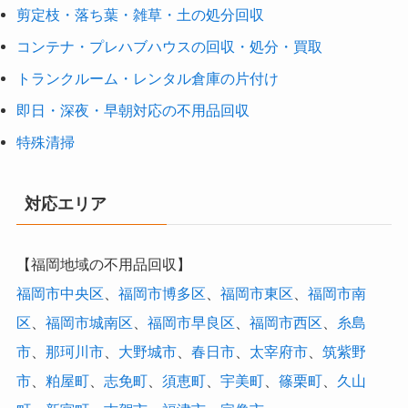
剪定枝・落ち葉・雑草・土の処分回収
コンテナ・プレハブハウスの回収・処分・買取
トランクルーム・レンタル倉庫の片付け
即日・深夜・早朝対応の不用品回収
特殊清掃
対応エリア
【福岡地域の不用品回収】
福岡市中央区
、
福岡市博多区
、
福岡市東区
、
福岡市南
区
、
福岡市城南区
、
福岡市早良区
、
福岡市西区
、
糸島
市
、
那珂川市
、
大野城市
、
春日市
、
太宰府市
、
筑紫野
市
、
粕屋町
、
志免町
、
須恵町
、
宇美町
、
篠栗町
、
久山