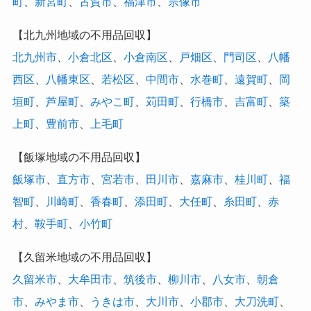
町
、
新宮町
、
古賀市
、
福津市
、
宗像市
【北九州地域の不用品回収】
北九州市
、
小倉北区
、
小倉南区
、
戸畑区
、
門司区
、
八幡
西区
、
八幡東区
、
若松区
、
中間市
、
水巻町
、
遠賀町
、
岡
垣町
、
芦屋町
、
みやこ町
、
苅田町
、
行橋市
、
吉富町
、
築
上町
、
豊前市
、
上毛町
【飯塚地域の不用品回収】
飯塚市
、
直方市
、
宮若市
、
田川市
、
嘉麻市
、
桂川町
、
福
智町
、
川崎町
、
香春町
、
添田町
、
大任町
、
糸田町
、
赤
村
、
鞍手町
、
小竹町
【久留米地域の不用品回収】
久留米市
、
大牟田市
、
筑後市
、
柳川市
、
八女市
、
朝倉
市
、
みやま市
、
うきは市
、
大川市
、
小郡市
、
大刀洗町
、