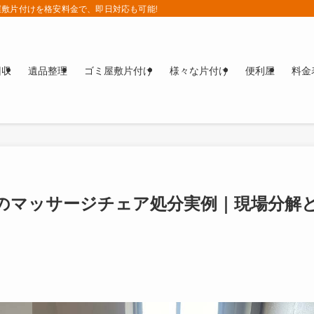
敷片付けを格安料金で、即日対応も可能!!
回収
遺品整理
ゴミ屋敷片付け
様々な片付け
便利屋
料金
トのマッサージチェア処分実例｜現場分解