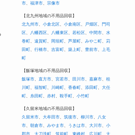
市
、
福津市
、
宗像市
【北九州地域の不用品回収】
北九州市
、
小倉北区
、
小倉南区
、
戸畑区
、
門司
区
、
八幡西区
、
八幡東区
、
若松区
、
中間市
、
水
つ
巻町
、
遠賀町
、
岡垣町
、
芦屋町
、
みやこ町
、
苅
田町
、
行橋市
、
吉富町
、
築上町
、
豊前市
、
上毛
町
【飯塚地域の不用品回収】
飯塚市
、
直方市
、
宮若市
、
田川市
、
嘉麻市
、
桂
川町
、
福智町
、
川崎町
、
香春町
、
添田町
、
大任
町
、
糸田町
、
赤村
、
鞍手町
、
小竹町
【久留米地域の不用品回収】
久留米市
、
大牟田市
、
筑後市
、
柳川市
、
八女
市
、
朝倉市
、
みやま市
、
うきは市
、
大川市
、
小
郡市
、
大刀洗町
、
筑前町
、
東峰村
、
広川町
、
大