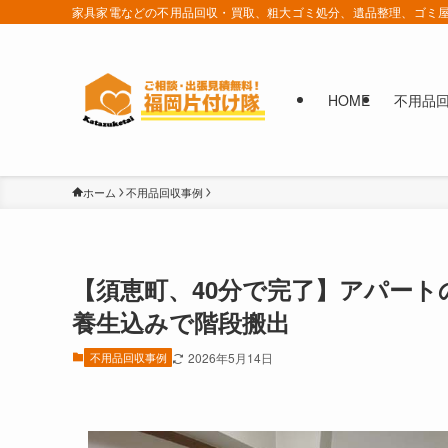
家具家電などの不用品回収・買取、粗大ゴミ処分、遺品整理、ゴミ屋
HOME
不用品
ホーム
不用品回収事例
【須恵町、40分で完了】アパー
養生込みで階段搬出
不用品回収事例
2026年5月14日