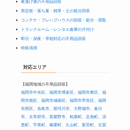
夜逃げ後の不用品回収
剪定枝・落ち葉・雑草・土の処分回収
コンテナ・プレハブハウスの回収・処分・買取
トランクルーム・レンタル倉庫の片付け
即日・深夜・早朝対応の不用品回収
特殊清掃
対応エリア
【福岡地域の不用品回収】
福岡市中央区
、
福岡市博多区
、
福岡市東区
、
福
岡市南区
、
福岡市城南区
、
福岡市早良区
、
福岡
市西区
、
糸島市
、
那珂川市
、
大野城市
、
春日
市
、
太宰府市
、
筑紫野市
、
粕屋町
、
志免町
、
須
恵町
、
宇美町
、
篠栗町
、
久山町
、
新宮町
、
古賀