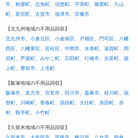
市
、
粕屋町
、
志免町
、
須恵町
、
宇美町
、
篠栗町
、
久山
町
、
新宮町
、
古賀市
、
福津市
、
宗像市
【北九州地域の不用品回収】
北九州市
、
小倉北区
、
小倉南区
、
戸畑区
、
門司区
、
八幡
西区
、
八幡東区
、
若松区
、
中間市
、
水巻町
、
遠賀町
、
岡
垣町
、
芦屋町
、
みやこ町
、
苅田町
、
行橋市
、
吉富町
、
築
上町
、
豊前市
、
上毛町
【飯塚地域の不用品回収】
飯塚市
、
直方市
、
宮若市
、
田川市
、
嘉麻市
、
桂川町
、
福
智町
、
川崎町
、
香春町
、
添田町
、
大任町
、
糸田町
、
赤
村
、
鞍手町
、
小竹町
【久留米地域の不用品回収】
久留米市
、
大牟田市
、
筑後市
、
柳川市
、
八女市
、
朝倉