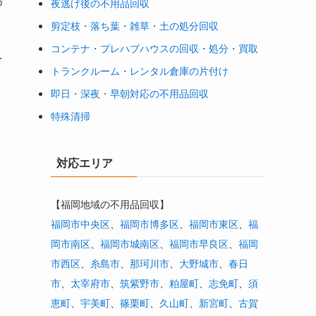
夜逃げ後の不用品回収
剪定枝・落ち葉・雑草・土の処分回収
コンテナ・プレハブハウスの回収・処分・買取
を
トランクルーム・レンタル倉庫の片付け
即日・深夜・早朝対応の不用品回収
特殊清掃
対応エリア
【福岡地域の不用品回収】
福岡市中央区
、
福岡市博多区
、
福岡市東区
、
福
岡市南区
、
福岡市城南区
、
福岡市早良区
、
福岡
市西区
、
糸島市
、
那珂川市
、
大野城市
、
春日
市
、
太宰府市
、
筑紫野市
、
粕屋町
、
志免町
、
須
恵町
、
宇美町
、
篠栗町
、
久山町
、
新宮町
、
古賀