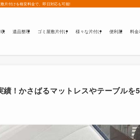
敷片付けを格安料金で、即日対応も可能!!
回収
遺品整理
ゴミ屋敷片付け
様々な片付け
便利屋
料金
実績！かさばるマットレスやテーブルを5