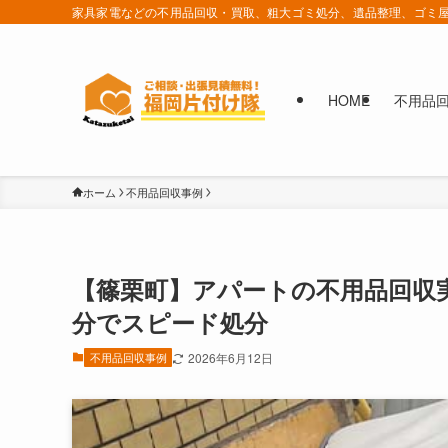
家具家電などの不用品回収・買取、粗大ゴミ処分、遺品整理、ゴミ屋
HOME
不用品
ホーム
不用品回収事例
【篠栗町】アパートの不用品回収
分でスピード処分
不用品回収事例
2026年6月12日