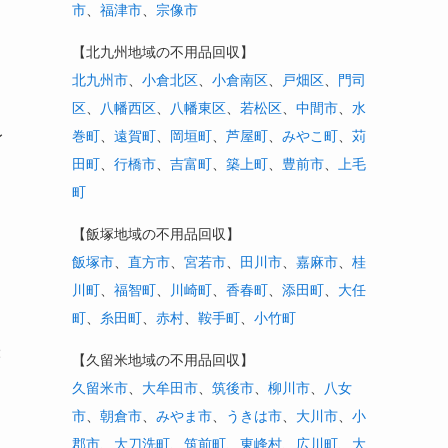
市
、
福津市
、
宗像市
【北九州地域の不用品回収】
北九州市
、
小倉北区
、
小倉南区
、
戸畑区
、
門司
区
、
八幡西区
、
八幡東区
、
若松区
、
中間市
、
水
レ
巻町
、
遠賀町
、
岡垣町
、
芦屋町
、
みやこ町
、
苅
田町
、
行橋市
、
吉富町
、
築上町
、
豊前市
、
上毛
町
【飯塚地域の不用品回収】
飯塚市
、
直方市
、
宮若市
、
田川市
、
嘉麻市
、
桂
川町
、
福智町
、
川崎町
、
香春町
、
添田町
、
大任
町
、
糸田町
、
赤村
、
鞍手町
、
小竹町
2
【久留米地域の不用品回収】
久留米市
、
大牟田市
、
筑後市
、
柳川市
、
八女
市
、
朝倉市
、
みやま市
、
うきは市
、
大川市
、
小
郡市
、
大刀洗町
、
筑前町
、
東峰村
、
広川町
、
大