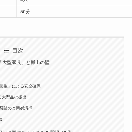
50分
目次
「大型家具」と搬出の壁
た養生」による安全確保
よる大型品の搬出
・袋詰めと簡易清掃
声