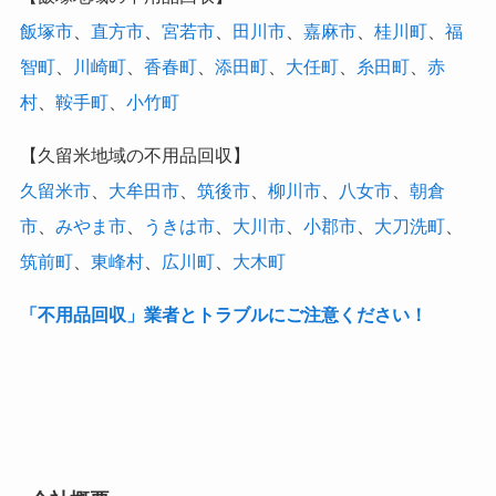
飯塚市
、
直方市
、
宮若市
、
田川市
、
嘉麻市
、
桂川町
、
福
智町
、
川崎町
、
香春町
、
添田町
、
大任町
、
糸田町
、
赤
村
、
鞍手町
、
小竹町
【久留米地域の不用品回収】
久留米市
、
大牟田市
、
筑後市
、
柳川市
、
八女市
、
朝倉
市
、
みやま市
、
うきは市
、
大川市
、
小郡市
、
大刀洗町
、
筑前町
、
東峰村
、
広川町
、
大木町
「不用品回収」業者とトラブルにご注意ください！