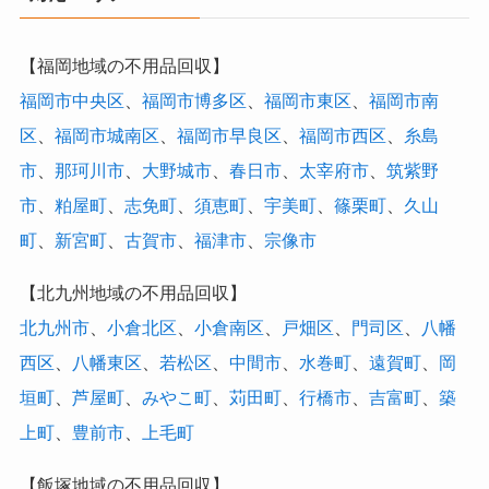
【福岡地域の不用品回収】
福岡市中央区
、
福岡市博多区
、
福岡市東区
、
福岡市南
区
、
福岡市城南区
、
福岡市早良区
、
福岡市西区
、
糸島
市
、
那珂川市
、
大野城市
、
春日市
、
太宰府市
、
筑紫野
市
、
粕屋町
、
志免町
、
須恵町
、
宇美町
、
篠栗町
、
久山
町
、
新宮町
、
古賀市
、
福津市
、
宗像市
【北九州地域の不用品回収】
北九州市
、
小倉北区
、
小倉南区
、
戸畑区
、
門司区
、
八幡
西区
、
八幡東区
、
若松区
、
中間市
、
水巻町
、
遠賀町
、
岡
垣町
、
芦屋町
、
みやこ町
、
苅田町
、
行橋市
、
吉富町
、
築
上町
、
豊前市
、
上毛町
【飯塚地域の不用品回収】