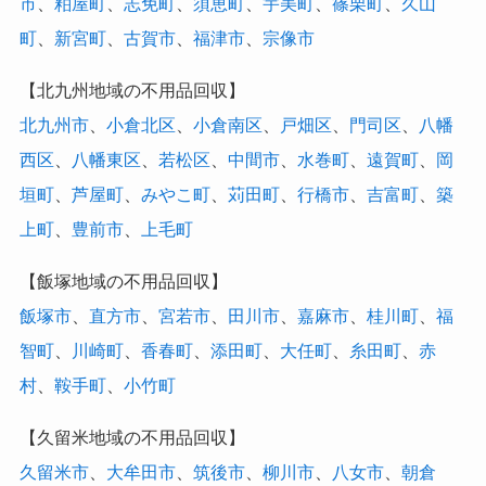
市
、
粕屋町
、
志免町
、
須恵町
、
宇美町
、
篠栗町
、
久山
町
、
新宮町
、
古賀市
、
福津市
、
宗像市
【北九州地域の不用品回収】
北九州市
、
小倉北区
、
小倉南区
、
戸畑区
、
門司区
、
八幡
西区
、
八幡東区
、
若松区
、
中間市
、
水巻町
、
遠賀町
、
岡
垣町
、
芦屋町
、
みやこ町
、
苅田町
、
行橋市
、
吉富町
、
築
上町
、
豊前市
、
上毛町
【飯塚地域の不用品回収】
飯塚市
、
直方市
、
宮若市
、
田川市
、
嘉麻市
、
桂川町
、
福
智町
、
川崎町
、
香春町
、
添田町
、
大任町
、
糸田町
、
赤
村
、
鞍手町
、
小竹町
【久留米地域の不用品回収】
久留米市
、
大牟田市
、
筑後市
、
柳川市
、
八女市
、
朝倉