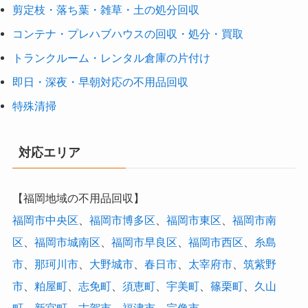
剪定枝・落ち葉・雑草・土の処分回収
コンテナ・プレハブハウスの回収・処分・買取
トランクルーム・レンタル倉庫の片付け
即日・深夜・早朝対応の不用品回収
特殊清掃
対応エリア
【福岡地域の不用品回収】
福岡市中央区
、
福岡市博多区
、
福岡市東区
、
福岡市南
区
、
福岡市城南区
、
福岡市早良区
、
福岡市西区
、
糸島
市
、
那珂川市
、
大野城市
、
春日市
、
太宰府市
、
筑紫野
市
、
粕屋町
、
志免町
、
須恵町
、
宇美町
、
篠栗町
、
久山