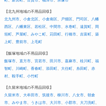
町
、
新宮町
、
古賀市
、
福津市
、
宗像市
【北九州地域の不用品回収】
北九州市
、
小倉北区
、
小倉南区
、
戸畑区
、
門司区
、
八幡
西区
、
八幡東区
、
若松区
、
中間市
、
水巻町
、
遠賀町
、
岡
垣町
、
芦屋町
、
みやこ町
、
苅田町
、
行橋市
、
吉富町
、
築
上町
、
豊前市
、
上毛町
【飯塚地域の不用品回収】
飯塚市
、
直方市
、
宮若市
、
田川市
、
嘉麻市
、
桂川町
、
福
智町
、
川崎町
、
香春町
、
添田町
、
大任町
、
糸田町
、
赤
村
、
鞍手町
、
小竹町
【久留米地域の不用品回収】
久留米市
、
大牟田市
、
筑後市
、
柳川市
、
八女市
、
朝倉
市
、
みやま市
、
うきは市
、
大川市
、
小郡市
、
大刀洗町
、