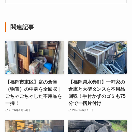
関連記事
【福岡市東区】庭の倉庫
【福岡県水巻町】一軒家の
（物置）の中身を全回収 |
倉庫と大型タンスを不用品
ごちゃごちゃした不用品を
回収！手付かずのゴミも75
一掃！
分で一括片付け
2026年1月24日
2026年6月15日