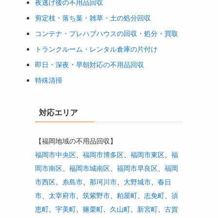
夜逃げ後の不用品回収
剪定枝・落ち葉・雑草・土の処分回収
コンテナ・プレハブハウスの回収・処分・買取
トランクルーム・レンタル倉庫の片付け
即日・深夜・早朝対応の不用品回収
特殊清掃
対応エリア
り
【福岡地域の不用品回収】
福岡市中央区
、
福岡市博多区
、
福岡市東区
、
福
岡市南区
、
福岡市城南区
、
福岡市早良区
、
福岡
市西区
、
糸島市
、
那珂川市
、
大野城市
、
春日
市
、
太宰府市
、
筑紫野市
、
粕屋町
、
志免町
、
須
恵町
、
宇美町
、
篠栗町
、
久山町
、
新宮町
、
古賀