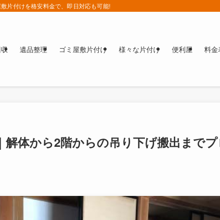
敷片付けを格安料金で、即日対応も可能!!
回収
遺品整理
ゴミ屋敷片付け
様々な片付け
便利屋
料金
｜解体から2階からの吊り下げ搬出までプ