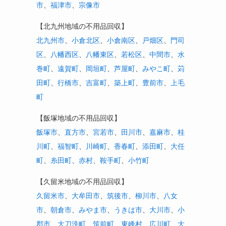
市
、
福津市
、
宗像市
【北九州地域の不用品回収】
北九州市
、
小倉北区
、
小倉南区
、
戸畑区
、
門司
区
、
八幡西区
、
八幡東区
、
若松区
、
中間市
、
水
巻町
、
遠賀町
、
岡垣町
、
芦屋町
、
みやこ町
、
苅
田町
、
行橋市
、
吉富町
、
築上町
、
豊前市
、
上毛
町
【飯塚地域の不用品回収】
飯塚市
、
直方市
、
宮若市
、
田川市
、
嘉麻市
、
桂
川町
、
福智町
、
川崎町
、
香春町
、
添田町
、
大任
町
、
糸田町
、
赤村
、
鞍手町
、
小竹町
【久留米地域の不用品回収】
久留米市
、
大牟田市
、
筑後市
、
柳川市
、
八女
市
、
朝倉市
、
みやま市
、
うきは市
、
大川市
、
小
郡市
、
大刀洗町
、
筑前町
、
東峰村
、
広川町
、
大