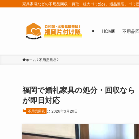
家具家電などの不用品回収・買取、粗大ゴミ処分、遺品整理、ゴミ屋
HOME
不用品
ホーム
不用品回収
福岡で婚礼家具の処分・回収なら
が即日対応
不用品回収
2026年3月20日