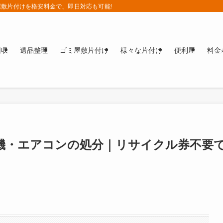
敷片付けを格安料金で、即日対応も可能!!
回収
遺品整理
ゴミ屋敷片付け
様々な片付け
便利屋
料金
機・エアコンの処分｜リサイクル券不要