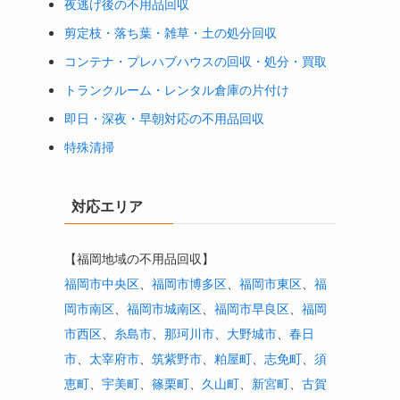
夜逃げ後の不用品回収
剪定枝・落ち葉・雑草・土の処分回収
コンテナ・プレハブハウスの回収・処分・買取
トランクルーム・レンタル倉庫の片付け
即日・深夜・早朝対応の不用品回収
特殊清掃
対応エリア
【福岡地域の不用品回収】
福岡市中央区
、
福岡市博多区
、
福岡市東区
、
福
岡市南区
、
福岡市城南区
、
福岡市早良区
、
福岡
市西区
、
糸島市
、
那珂川市
、
大野城市
、
春日
市
、
太宰府市
、
筑紫野市
、
粕屋町
、
志免町
、
須
恵町
、
宇美町
、
篠栗町
、
久山町
、
新宮町
、
古賀