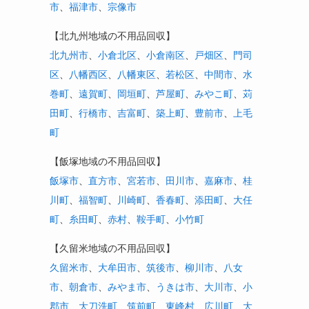
市
、
福津市
、
宗像市
【北九州地域の不用品回収】
北九州市
、
小倉北区
、
小倉南区
、
戸畑区
、
門司
区
、
八幡西区
、
八幡東区
、
若松区
、
中間市
、
水
巻町
、
遠賀町
、
岡垣町
、
芦屋町
、
みやこ町
、
苅
田町
、
行橋市
、
吉富町
、
築上町
、
豊前市
、
上毛
町
【飯塚地域の不用品回収】
飯塚市
、
直方市
、
宮若市
、
田川市
、
嘉麻市
、
桂
川町
、
福智町
、
川崎町
、
香春町
、
添田町
、
大任
町
、
糸田町
、
赤村
、
鞍手町
、
小竹町
【久留米地域の不用品回収】
久留米市
、
大牟田市
、
筑後市
、
柳川市
、
八女
市
、
朝倉市
、
みやま市
、
うきは市
、
大川市
、
小
郡市
、
大刀洗町
、
筑前町
、
東峰村
、
広川町
、
大