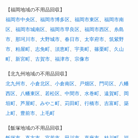
【福岡地域の不用品回収】
福岡市中央区
、
福岡市博多区
、
福岡市東区
、
福岡市南
区
、
福岡市城南区
、
福岡市早良区
、
福岡市西区
、
糸島
市
、
那珂川市
、
大野城市
、
春日市
、
太宰府市
、
筑紫野
市
、
粕屋町
、
志免町
、
須恵町
、
宇美町
、
篠栗町
、
久山
町
、
新宮町
、
古賀市
、
福津市
、
宗像市
【北九州地域の不用品回収】
北九州市
、
小倉北区
、
小倉南区
、
戸畑区
、
門司区
、
八幡
西区
、
八幡東区
、
若松区
、
中間市
、
水巻町
、
遠賀町
、
岡
垣町
、
芦屋町
、
みやこ町
、
苅田町
、
行橋市
、
吉富町
、
築
上町
、
豊前市
、
上毛町
【飯塚地域の不用品回収】
飯塚市
、
直方市
、
宮若市
、
田川市
、
嘉麻市
、
桂川町
、
福