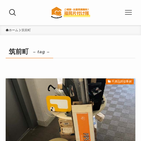
ホーム
筑前町
筑前町
– tag –
不用品回収事例