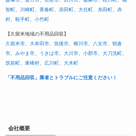
智町
、
川崎町
、
香春町
、
添田町
、
大任町
、
糸田町
、
赤
村
、
鞍手町
、
小竹町
【久留米地域の不用品回収】
久留米市
、
大牟田市
、
筑後市
、
柳川市
、
八女市
、
朝倉
市
、
みやま市
、
うきは市
、
大川市
、
小郡市
、
大刀洗町
、
筑前町
、
東峰村
、
広川町
、
大木町
「不用品回収」業者とトラブルにご注意ください！
会社概要