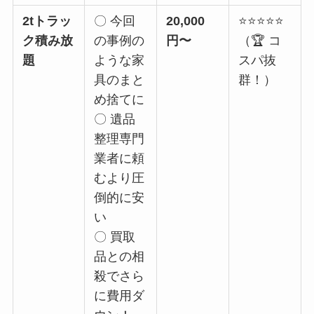
2tトラッ
〇 今回
20,000
⭐⭐⭐⭐⭐
ク積み放
の事例の
円〜
（🏆 コ
題
ような家
スパ抜
具のまと
群！）
め捨てに
〇 遺品
整理専門
業者に頼
むより圧
倒的に安
い
〇 買取
品との相
殺でさら
に費用ダ