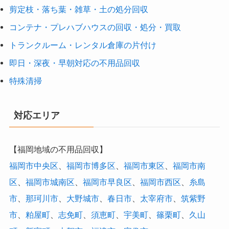
剪定枝・落ち葉・雑草・土の処分回収
コンテナ・プレハブハウスの回収・処分・買取
トランクルーム・レンタル倉庫の片付け
即日・深夜・早朝対応の不用品回収
特殊清掃
対応エリア
【福岡地域の不用品回収】
福岡市中央区
、
福岡市博多区
、
福岡市東区
、
福岡市南
区
、
福岡市城南区
、
福岡市早良区
、
福岡市西区
、
糸島
市
、
那珂川市
、
大野城市
、
春日市
、
太宰府市
、
筑紫野
市
、
粕屋町
、
志免町
、
須恵町
、
宇美町
、
篠栗町
、
久山