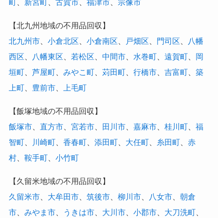
町
、
新宮町
、
古賀市
、
福津市
、
宗像市
【北九州地域の不用品回収】
北九州市
、
小倉北区
、
小倉南区
、
戸畑区
、
門司区
、
八幡
西区
、
八幡東区
、
若松区
、
中間市
、
水巻町
、
遠賀町
、
岡
垣町
、
芦屋町
、
みやこ町
、
苅田町
、
行橋市
、
吉富町
、
築
上町
、
豊前市
、
上毛町
【飯塚地域の不用品回収】
飯塚市
、
直方市
、
宮若市
、
田川市
、
嘉麻市
、
桂川町
、
福
智町
、
川崎町
、
香春町
、
添田町
、
大任町
、
糸田町
、
赤
村
、
鞍手町
、
小竹町
【久留米地域の不用品回収】
久留米市
、
大牟田市
、
筑後市
、
柳川市
、
八女市
、
朝倉
市
、
みやま市
、
うきは市
、
大川市
、
小郡市
、
大刀洗町
、