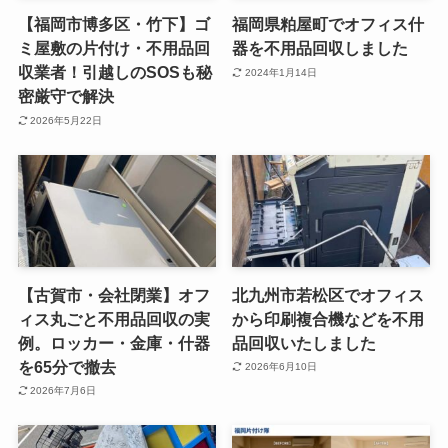
【福岡市博多区・竹下】ゴ
福岡県粕屋町でオフィス什
ミ屋敷の片付け・不用品回
器を不用品回収しました
収業者！引越しのSOSも秘
2024年1月14日
密厳守で解決
2026年5月22日
【古賀市・会社閉業】オフ
北九州市若松区でオフィス
ィス丸ごと不用品回収の実
から印刷複合機などを不用
例。ロッカー・金庫・什器
品回収いたしました
を65分で撤去
2026年6月10日
2026年7月6日