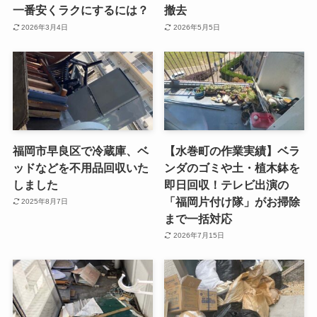
一番安くラクにするには？
撤去
2026年3月4日
2026年5月5日
福岡市早良区で冷蔵庫、ベ
【水巻町の作業実績】ベラ
ッドなどを不用品回収いた
ンダのゴミや土・植木鉢を
しました
即日回収！テレビ出演の
「福岡片付け隊」がお掃除
2025年8月7日
まで一括対応
2026年7月15日