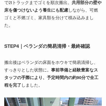
で2tトラックまでゴミを順次搬出。
共用部分の壁や
床を傷つけないよう養生にも配慮
しながら、可燃
ゴミと不燃ゴミ、家具類を分けて積み込みまし
た。
STEP4｜ベランダの簡易清掃・最終確認
搬出後はベランダの床面をホウキで簡易清掃し、
すっきりとした状態に。
事前準備と経験豊富なス
タッフの手際により、予定時間内の約90分で全工
程を完了
しました。