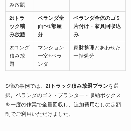
み放題
2tトラ
ベランダ全
ベランダ全体のゴミ
ック積
面〜1部屋
片付け・家具回収込
み放題
分
み
2tロング
マンション
家財整理とあわせた
積み放
一室+ベラ
一括処分
題
ンダ
S様の事例では、
2tトラック積み放題プラン
を選
択。ベランダのゴミ・プランター・収納ボックス
を一度の作業で全量回収し、追加費用なしの定額
制でご利用いただけました。