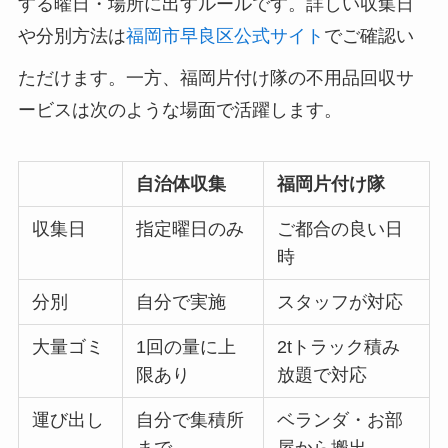
する曜日・場所に出すルールです。詳しい収集日
や分別方法は
福岡市早良区公式サイト
でご確認い
ただけます。一方、福岡片付け隊の不用品回収サ
ービスは次のような場面で活躍します。
自治体収集
福岡片付け隊
収集日
指定曜日のみ
ご都合の良い日
時
分別
自分で実施
スタッフが対応
大量ゴミ
1回の量に上
2tトラック積み
限あり
放題で対応
運び出し
自分で集積所
ベランダ・お部